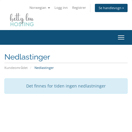
Norwegian
Logg inn
Registrer
Se handlevogn »
Bytt
navig
Nedlastinger
Kundeområdet
Nedlastinger
Det finnes for tiden ingen nedlastninger