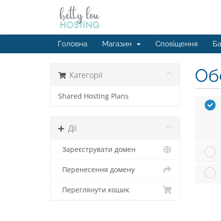
Головна
Магазин
Сповіщення
Ба
Обе
Категорії
Shared Hosting Plans
Дії
Зареєструвати домен
Перенесення домену
Переглянути кошик