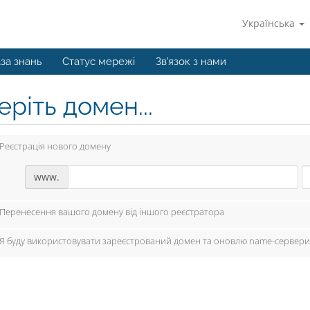
Українська
за знань
Статус мережі
Зв'язок з нами
ріть домен...
Реєстрація нового домену
www.
Перенесення вашого домену від іншого реєстратора
Я буду використовувати зареєстрований домен та оновлю name-сервери