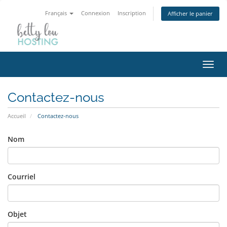
Français
Connexion
Inscription
Afficher le panier
Bascu
la
navig
Contactez-nous
Accueil
Contactez-nous
Nom
Courriel
Objet