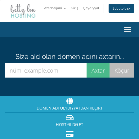
Azerbaijani
Giriş
Qeydiyyat
Səbətə bax
Naviq
keçid
Sizə aid olan domen adını axtarın...
DOMEN ADI QEYDIYYATDAN KEÇIRT
HOST ƏLDƏ ET