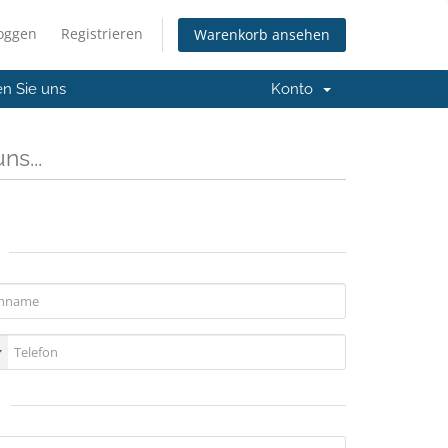
loggen
Registrieren
Warenkorb ansehen
en Sie uns
Konto
ns...