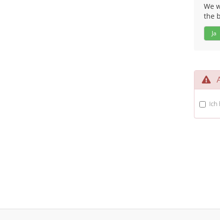
We wo
the 
Ja
A
Ich