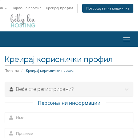
an
Најава на профил
Креирај профил
Потрошувачка кошничка
Вклу
ја
нави
Креирај кориснички профил
Почетна
Креирај кориснички профил
Веќе сте регистрирани?
Персонални информации